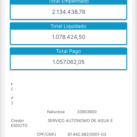
Total Empenhado
2.134.438,78
Total Liquidado
1.078.424,50
Total Pago
1.057.062,05
Número
0001
Ano
2026
Natureza
33903900
Credor
SERVIÇO AUTONOMO DE AGUA E
ESGOTO
CPF/CNPJ
97.442.982/0001-03