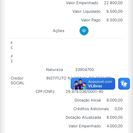
Valor Empenhado
22.800,00
Valor Liquidado
9.500,00
Valor Pago
9.500,00
Ações
Número
0004
Ano
2026
Natureza
33904700
Credor
INSTITUTO NACIONAL DO SEGURO
SOCIAL
CPF/CNPJ
29.979.036/0001-40
Dotação Inicial
8.000,00
Créditos Adicionais
0,00
Dotação Atualizada
8.000,00
Valor Empenhado
4.000,00