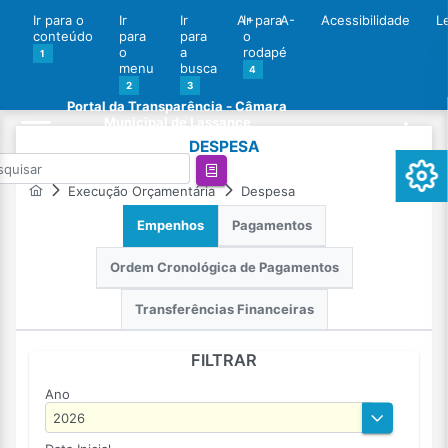
Ir para o
Ir
Ir
A+
Ir para
A-
Acessibilidade
L
conteúdo
para
para
o
o
a
rodapé
1
menu
busca
4
2
3
Portal da Transparência - Câmara
Municipal de Lassance
DESPESA
Execução Orçamentária
Despesa
Empenhos
Pagamentos
Ordem Cronológica de Pagamentos
Transferências Financeiras
FILTRAR
Ano