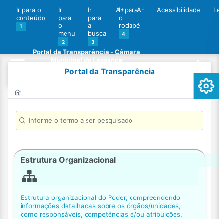
Ir para o
Ir
Ir
A+
Ir para
A-
Acessibilidade
L
conteúdo
para
para
o
o
a
rodapé
1
menu
busca
4
2
3
Portal da Transparência - Câmara
Municipal de Lassance
Portal da Transparência
Estrutura Organizacional
Estrutura organizacional do Poder, compreendendo
informações detalhadas sobre os órgãos/unidades,
como responsáveis, competências e/ou atribuições,