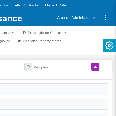
eitura
Alto Contraste
Mapa do Site
ssance
Área do Administrador
umanos
Prestação de Contas
ção
Emendas Parlamentares