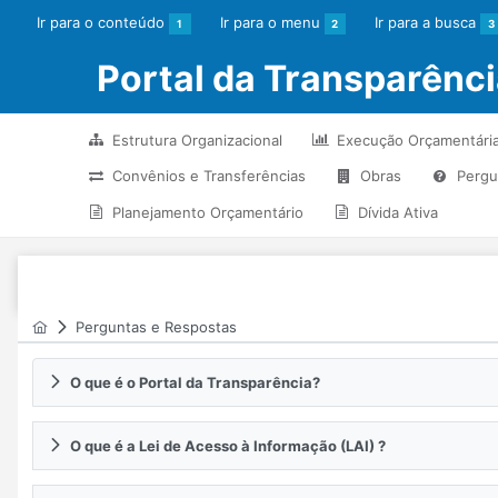
Ir para o conteúdo
Ir para o menu
Ir para a busca
1
2
3
Portal da Transparênc
Estrutura Organizacional
Execução Orçamentári
Convênios e Transferências
Obras
Pergu
Planejamento Orçamentário
Dívida Ativa
Perguntas e Respostas
O que é o Portal da Transparência?
O que é a Lei de Acesso à Informação (LAI) ?