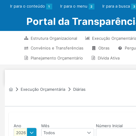
Ir para o conteúdo
Ir para o menu
Ir para a busca
1
2
3
Portal da Transparênc
Estrutura Organizacional
Execução Orçamentári
Convênios e Transferências
Obras
Pergu
Planejamento Orçamentário
Dívida Ativa
Execução Orçamentária
Diárias
Ano
Mês
Número Inicial
Todos