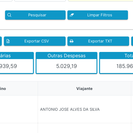
Pesquisar
Limpar Filtros
Exportar CSV
Exportar TXT
árias
Outras Despesas
Tot
.939,59
5.029,19
185.96
ino
Viajante
ANTONIO JOSE ALVES DA SILVA