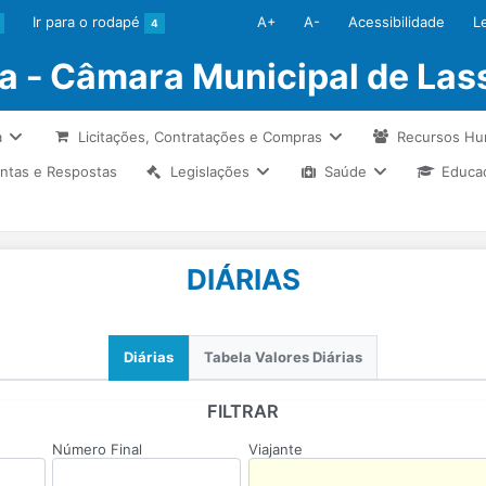
Ir para o rodapé
A+
A-
Acessibilidade
L
4
ia - Câmara Municipal de La
a
Licitações, Contratações e Compras
Recursos H
ntas e Respostas
Legislações
Saúde
Educa
DIÁRIAS
Diárias
Tabela Valores Diárias
FILTRAR
Número Final
Viajante