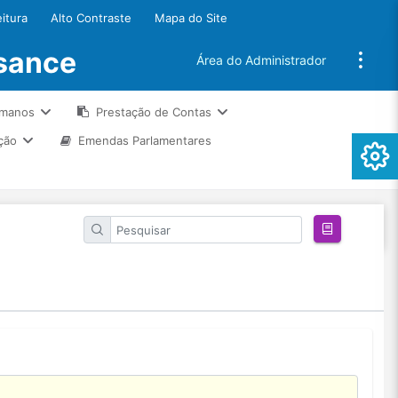
eitura
Alto Contraste
Mapa do Site
ssance
Área do Administrador
umanos
Prestação de Contas
ção
Emendas Parlamentares