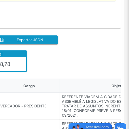
Exportar JSON
al
8,78
Cargo
Objetivo
REFERENTE VIAGEM A CIDADE DE B
ASSEMBLÉIA LEGISLATIVA DO ESTAD
VEREADOR - PRESIDENTE
TRATAR DE ASSUNTOS INERENTES AO
15/01, CONFORME PREVÊ A RESOLUÇ
09/2021.
REFERENTE VIAGEM A CIDADE DE B
ASSEMBLÉIA LEGISLATIVA DO ESTAD