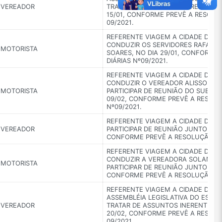
VEREADOR
TRATAR DE ASSUNTOS INERENTES AO
15/01, CONFORME PREVÊ A RESOLUÇ
09/2021.
REFERENTE VIAGEM A CIDADE DE 
CONDUZIR OS SERVIDORES RAFAEL 
MOTORISTA
SOARES, NO DIA 29/01, CONFORME
DIÁRIAS Nº09/2021.
REFERENTE VIAGEM A CIDADE DE V
CONDUZIR O VEREADOR ALISSON RO
MOTORISTA
PARTICIPAR DE REUNIÃO DO SUBCOM
09/02, CONFORME PREVÊ A RESOLU
Nº09/2021.
REFERENTE VIAGEM A CIDADE DE 
VEREADOR
PARTICIPAR DE REUNIÃO JUNTO A CO
CONFORME PREVÊ A RESOLUÇÃO DE 
REFERENTE VIAGEM A CIDADE DE 
CONDUZIR A VEREADORA SOLANGE
MOTORISTA
PARTICIPAR DE REUNIÃO JUNTO A CO
CONFORME PREVÊ A RESOLUÇÃO DE 
REFERENTE VIAGEM A CIDADE DE B
ASSEMBLÉIA LEGISLATIVA DO ESTAD
VEREADOR
TRATAR DE ASSUNTOS INERENTES AO
20/02, CONFORME PREVÊ A RESOLU
09/2021.